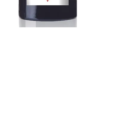
Cuvée Terrasses
75 cl
Price
€7.50
Quantity
*
Add to Cart
Un joli vin, léger , fruité