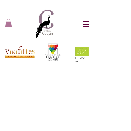
FR-BIO-
10